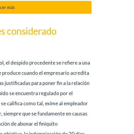
cer más
s considerado
l, el despido procedente se refiere a una
se produce cuando el empresario acredita
justificadas para poner fin a la relación
spido se encuentra regulado por el
se califica como tal, exime al empleador
r, siempre que se fundamente en causas
ación de abonar el finiquito
o objetivo, la indemnización de 20 días