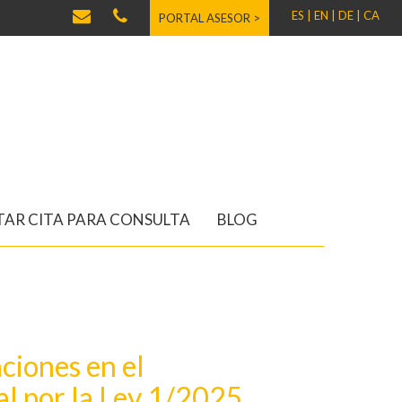
ES |
EN |
DE |
CA
PORTAL ASESOR >
AR CITA PARA CONSULTA
BLOG
aciones en el
l por la Ley 1/2025