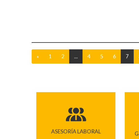
«
1
2
...
4
5
6
7
ASESORÍA LABORAL
G