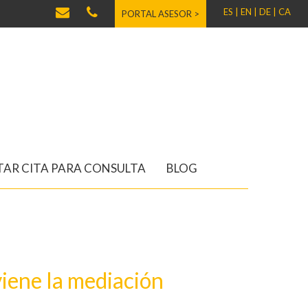
ES |
EN |
DE |
CA
PORTAL ASESOR >
AR CITA PARA CONSULTA
BLOG
iene la mediación