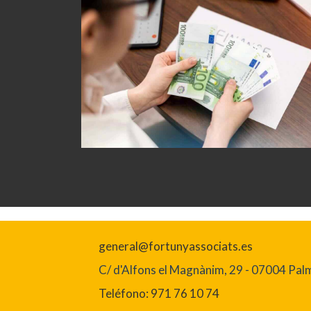
general@fortunyassociats.es
C/ d'Alfons el Magnànim, 29 - 07004 Palma
Teléfono: 971 76 10 74