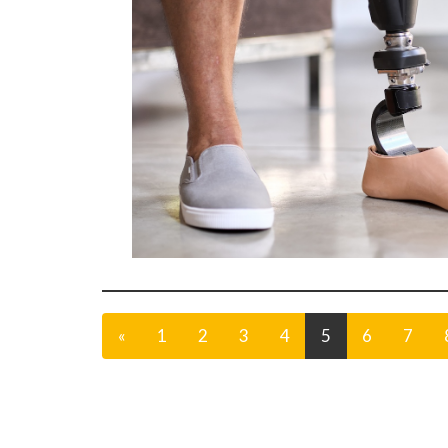
«
1
2
3
4
5
6
7