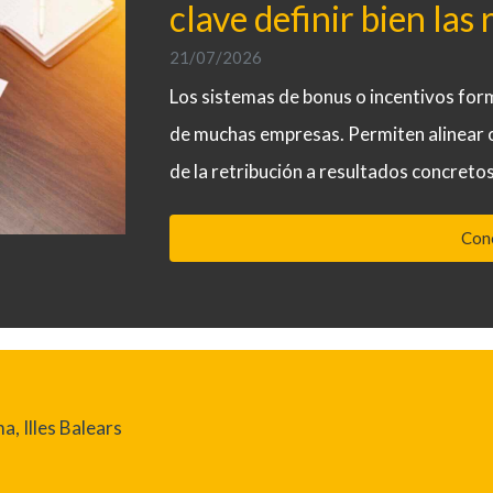
clave definir bien las 
21/07/2026
Los sistemas de bonus o incentivos forma
de muchas empresas. Permiten alinear ob
de la retribución a resultados concretos
Con
, Illes Balears