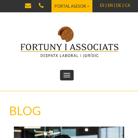
ES |
EN |
DE |
CA
PORTAL ASESOR >
BLOG