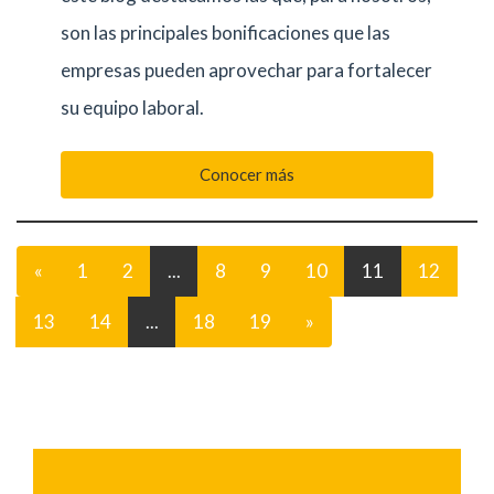
son las principales bonificaciones que las
empresas pueden aprovechar para fortalecer
su equipo laboral.
Conocer más
«
1
2
...
8
9
10
11
12
13
14
...
18
19
»